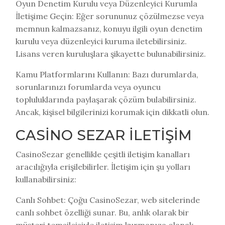
Oyun Denetim Kurulu veya Düzenleyici Kurumla
İletişime Geçin: Eğer sorununuz çözülmezse veya
memnun kalmazsanız, konuyu ilgili oyun denetim
kurulu veya düzenleyici kuruma iletebilirsiniz.
Lisans veren kuruluşlara şikayette bulunabilirsiniz.
Kamu Platformlarını Kullanın: Bazı durumlarda,
sorunlarınızı forumlarda veya oyuncu
topluluklarında paylaşarak çözüm bulabilirsiniz.
Ancak, kişisel bilgilerinizi korumak için dikkatli olun.
CASİNO SEZAR İLETİŞİM
CasinoSezar genellikle çeşitli iletişim kanalları
aracılığıyla erişilebilirler. İletişim için şu yolları
kullanabilirsiniz:
Canlı Sohbet: Çoğu CasinoSezar, web sitelerinde
canlı sohbet özelliği sunar. Bu, anlık olarak bir