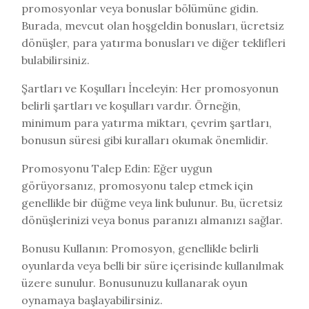
promosyonlar veya bonuslar bölümüne gidin.
Burada, mevcut olan hoşgeldin bonusları, ücretsiz
dönüşler, para yatırma bonusları ve diğer teklifleri
bulabilirsiniz.
Şartları ve Koşulları İnceleyin: Her promosyonun
belirli şartları ve koşulları vardır. Örneğin,
minimum para yatırma miktarı, çevrim şartları,
bonusun süresi gibi kuralları okumak önemlidir.
Promosyonu Talep Edin: Eğer uygun
görüyorsanız, promosyonu talep etmek için
genellikle bir düğme veya link bulunur. Bu, ücretsiz
dönüşlerinizi veya bonus paranızı almanızı sağlar.
Bonusu Kullanın: Promosyon, genellikle belirli
oyunlarda veya belli bir süre içerisinde kullanılmak
üzere sunulur. Bonusunuzu kullanarak oyun
oynamaya başlayabilirsiniz.