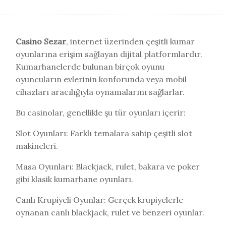
Casino Sezar
, internet üzerinden çeşitli kumar
oyunlarına erişim sağlayan dijital platformlardır.
Kumarhanelerde bulunan birçok oyunu
oyuncuların evlerinin konforunda veya mobil
cihazları aracılığıyla oynamalarını sağlarlar.
Bu casinolar, genellikle şu tür oyunları içerir:
Slot Oyunları: Farklı temalara sahip çeşitli slot
makineleri.
Masa Oyunları: Blackjack, rulet, bakara ve poker
gibi klasik kumarhane oyunları.
Canlı Krupiyeli Oyunlar: Gerçek krupiyelerle
oynanan canlı blackjack, rulet ve benzeri oyunlar.