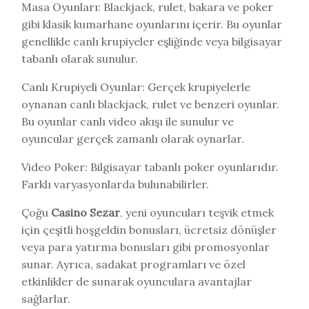
Masa Oyunları: Blackjack, rulet, bakara ve poker
gibi klasik kumarhane oyunlarını içerir. Bu oyunlar
genellikle canlı krupiyeler eşliğinde veya bilgisayar
tabanlı olarak sunulur.
Canlı Krupiyeli Oyunlar: Gerçek krupiyelerle
oynanan canlı blackjack, rulet ve benzeri oyunlar.
Bu oyunlar canlı video akışı ile sunulur ve
oyuncular gerçek zamanlı olarak oynarlar.
Video Poker: Bilgisayar tabanlı poker oyunlarıdır.
Farklı varyasyonlarda bulunabilirler.
Çoğu
Casino Sezar
, yeni oyuncuları teşvik etmek
için çeşitli hoşgeldin bonusları, ücretsiz dönüşler
veya para yatırma bonusları gibi promosyonlar
sunar. Ayrıca, sadakat programları ve özel
etkinlikler de sunarak oyunculara avantajlar
sağlarlar.