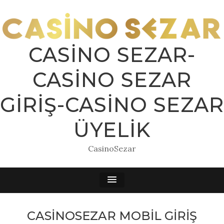
CASİNO SEZAR-
CASİNO SEZAR
GİRİŞ-CASİNO SEZAR
ÜYELİK
CasinoSezar
CASİNOSEZAR MOBİL GİRİŞ