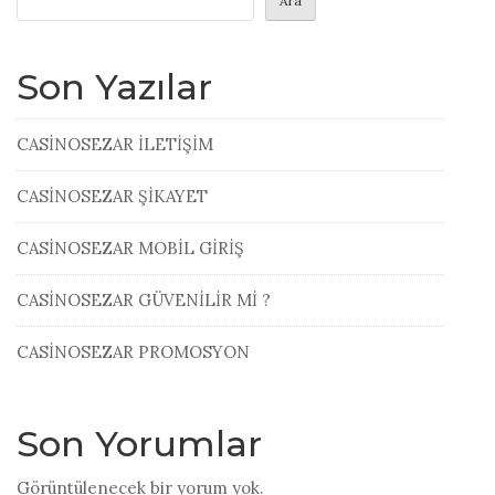
Ara
Son Yazılar
CASİNOSEZAR İLETİŞİM
CASİNOSEZAR ŞİKAYET
CASİNOSEZAR MOBİL GİRİŞ
CASİNOSEZAR GÜVENİLİR Mİ ?
CASİNOSEZAR PROMOSYON
Son Yorumlar
Görüntülenecek bir yorum yok.